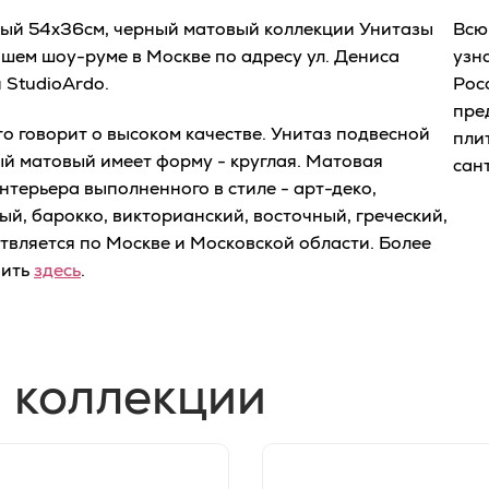
ьный 54x36см, черный матовый коллекции Унитазы
Всю
ашем шоу-руме в Москве по адресу ул. Дениса
узн
 StudioArdo.
Рос
пре
о говорит о высоком качестве. Унитаз подвесной
пли
ый матовый имеет форму - круглая. Матовая
сан
нтерьера выполненного в стиле - арт-деко,
ый, барокко, викторианский, восточный, греческий,
твляется по Москве и Московской области. Более
чить
здесь
.
 коллекции