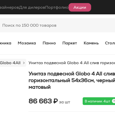
зайнеров
Для дилеров
Портфолио
Акции
хника
Мозаика
Панно
Паркет
Камень
Стол
Globo 4All
Унитаз подвесной Globo 4 All слив гори
Унитаз подвесной Globo 4 All слив
горизонтальный 54x36см, черны
матовый
86 663 ₽
В наличии: 4шт
за шт