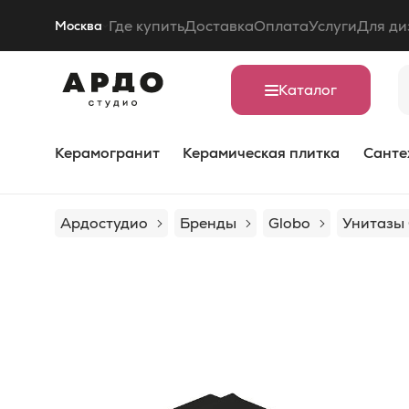
Где купить
Доставка
Оплата
Услуги
Для ди
Москва
Каталог
Керамогранит
Керамическая плитка
Санте
Ардостудио
Бренды
Globo
Унитазы 