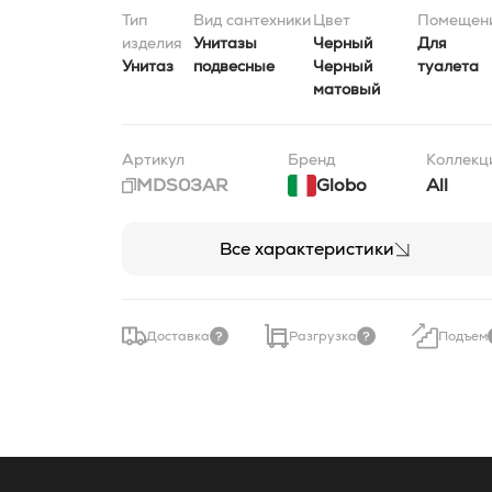
Тип
Вид сантехники
Цвет
Помещен
изделия
Унитазы
Черный
Для
Унитаз
подвесные
Черный
туалета
матовый
Артикул
Бренд
Коллекц
MDS03AR
Globo
All
Все характеристики
Доставка
Разгрузка
Подъем