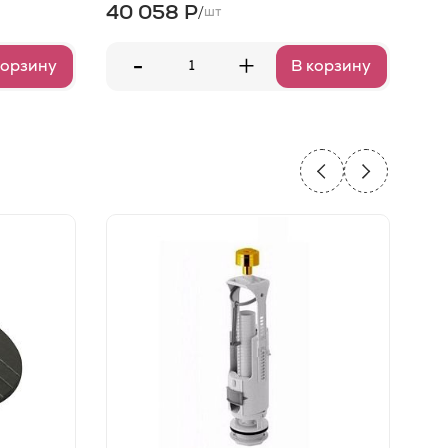
40 058 Р
40
/
шт
-
+
корзину
В корзину