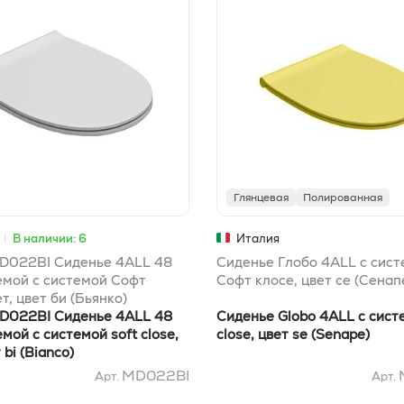
Глянцевая
Полированная
В наличии: 6
Италия
022BI Сиденье 4ALL 48
Сиденье Глобо 4ALL с сис
емой с системой Софт
Софт клосе, цвет се (Сенап
ет, цвет би (Бьянко)
022BI Сиденье 4ALL 48
Сиденье Globo 4ALL с сист
емой с системой soft close,
close, цвет se (Senape)
 bi (Bianco)
MD022BI
Арт.
Арт.