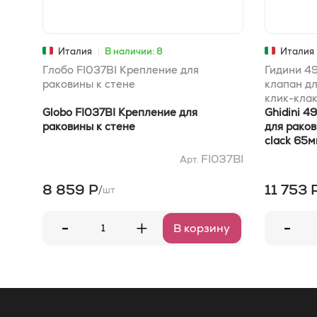
Италия
В наличии: 8
Италия
Глобо FI037BI Крепление для
Гидини 4
раковины к стене
клапан дл
клик-кла
Globo FI037BI Крепление для
Ghidini 4
раковины к стене
для раков
clack 65
FI037BI
Арт.
8 859 Р
11 753 
/
шт
-
-
+
В корзину