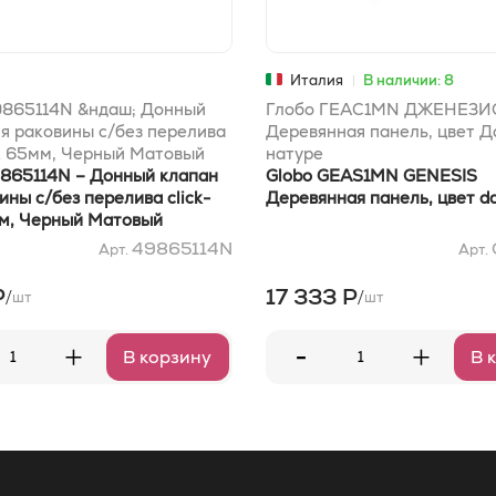
Италия
В наличии: 8
9865114N &ндаш; Донный
Глобо ГЕАС1MN ДЖЕНЕЗИ
я раковины с/без перелива
Деревянная панель, цвет Д
к 65мм, Черный Матовый
натуре
9865114N – Донный клапан
Globo GEAS1MN GENESIS
ины с/без перелива click-
Деревянная панель, цвет da
мм, Черный Матовый
49865114N
Арт.
Арт.
Р
17 333 Р
/
/
шт
шт
-
+
+
В корзину
В 