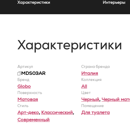
Характеристики
Интерьеры
Характеристики
Артикул
Страна бренда
MDS03AR
Италия
Бренд
Коллекция
Globo
All
Поверхность
Цвет
Матовая
Черный
,
Черный мат
Стиль
Помещение
Арт-деко
,
Классический
,
Для туалета
Современный