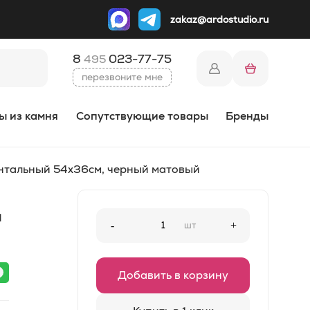
zakaz@ardostudio.ru
8
023-77-75
495
перезвоните мне
ы из камня
Сопутствующие товары
Бренды
зонтальный 54x36см, черный матовый
й
-
шт
+
Добавить в корзину