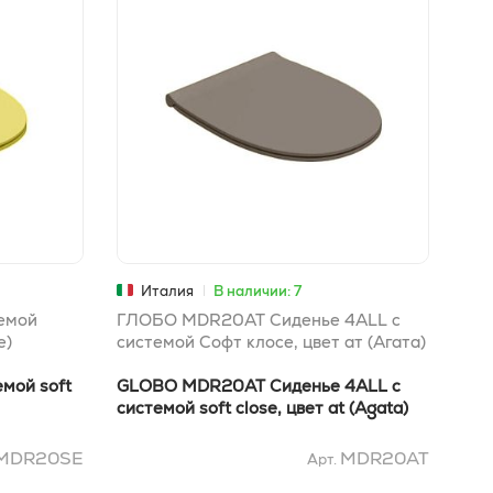
Италия
В наличии: 7
темой
ГЛОБО MDR20AT Сиденье 4ALL с
ГЛО
е)
системой Софт клосе, цвет ат (Агата)
сис
(См
емой soft
GLOBO MDR20AT Сиденье 4ALL с
GLO
системой soft close, цвет at (Agata)
сис
MDR20SE
MDR20AT
Арт.