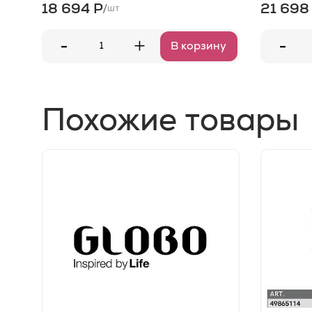
18 694 Р
21 698
/
шт
-
-
+
В корзину
Похожие товары