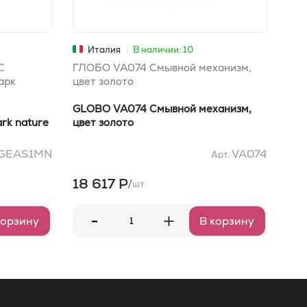
Италия
В наличии: 10
С
ГЛОБО VA074 Смывной механизм,
ГЛО
арк
цвет золото
для
GLOBO VA074 Смывной механизм,
GLO
rk nature
цвет золото
для
GEAS1MN
VA074
Арт.
18 617 Р
18
/
шт
-
+
корзину
В корзину