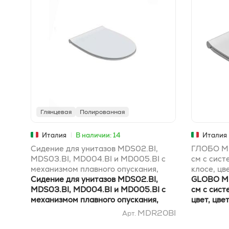
Глянцевая
Полированная
Италия
В наличии: 14
Италия
Сидение для унитазов MDS02.BI,
ГЛОБО MD
MDS03.BI, MD004.BI и MD005.BI с
см с сист
механизмом плавного опускания,
клосе, цв
цвет BI
Сидение для унитазов MDS02.BI,
GLOBO MD
MDS03.BI, MD004.BI и MD005.BI с
см с сист
механизмом плавного опускания,
цвет, цвет
цвет BI
MDR20BI
Арт.