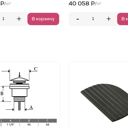
 Р
40 058 Р
/
/
шт
шт
-
+
+
В корзину
В 