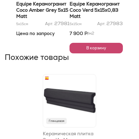
Equipe Керамогранит
Equipe Керамогранит
Coco Amber Grey 5x15
Coco Verd 5x15x0,83
Matt
Matt
27981
27983
Арт.
Арт.
5x15
см
5x15
см
Цена по запросу
7 900 Р
м2
/
В корзину
Похожие товары
Глянцевая
Керамическая плитка