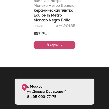
Экип Ин Метро
Монако Негро Брилло
5x15
Керамическая плитка
Equipe In Metro
Monaco Negro Brillo
5x15
20185
Арт.
5x15
см
257 Р
шт
/
В корзину
г. Москва
ул. Дениса Давыдова 4
8
495
023-77-75