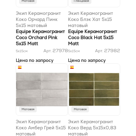
Матовая
Глянцевая
Экип Керамогранит
Экип Керамогранит
Коко Орчард Пинк
Коко Блэк Хат 5x15
5x15 матовый
матовый
Equipe Керамогранит
Equipe Керамогранит
Coco Orchard Pink
Coco Black Hat 5x15
5x15 Matt
Matt
27978
27982
Арт.
Арт.
5x15
см
5x15
см
Цена по запросу
Цена по запросу
Матовая
Матовая
Экип Керамогранит
Экип Керамогранит
Коко Амбер Грей 5x15
Коко Верд 5x15x0,83
матовый
матовый