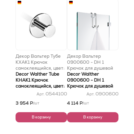
Декор Вальтер Тубе
Декор Вальтер
КХАК1 Крючок
0900600 - DH 1
самоклеящийся, цвет:
Крючок для душевой
хром
Decor Walther Tube
двери Хром
Decor Walther
KHAK1 Крючок
0900600 - DH 1
самоклеящийся, цвет:
Крючок для душевой
хром
двери Хром
0544100
0900600
Арт.
Арт.
3 954 Р
4 114 Р
шт
шт
/
/
В корзину
В корзину