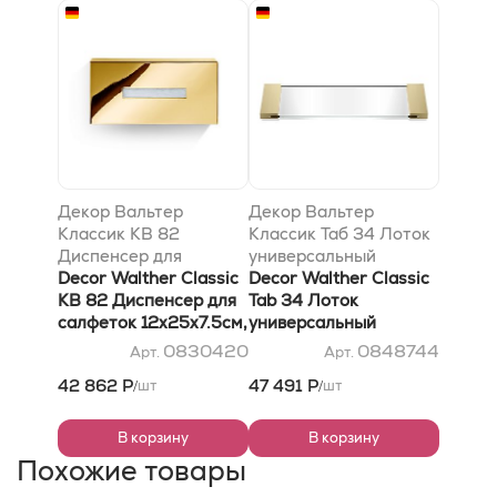
Декор Вальтер
Декор Вальтер
Классик KB 82
Классик Таб 34 Лоток
Диспенсер для
универсальный
салфеток 12x25x7.5см,
Decor Walther Classic
34x12см, прозрачное
Decor Walther Classic
цвет: золото
KB 82 Диспенсер для
стекло, цвет: золото
Tab 34 Лоток
салфеток 12x25x7.5см,
матовое
универсальный
цвет: золото
34x12см, прозрачное
0830420
0848744
Арт.
Арт.
стекло, цвет: золото
42 862 Р
47 491 Р
шт
шт
/
/
матовое
В корзину
В корзину
Похожие товары