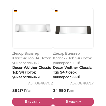
Декор Вальтер
Декор Вальтер
Классик Таб 34 Лоток
Классик Таб 34 Лоток
универсальный
универсальный
34x12см, прозрачное
Decor Walther Classic
34x12см, прозрачное
Decor Walther Classic
стекло, цвет: хром
Tab 34 Лоток
стекло, цвет: темная
Tab 34 Лоток
универсальный
бронза
универсальный
34x12см, прозрачное
34x12см, прозрачное
0848702
0848717
Арт.
Арт.
стекло, цвет: хром
стекло, цвет: темная
28 117 Р
34 290 Р
шт
шт
/
/
бронза
В корзину
В корзину