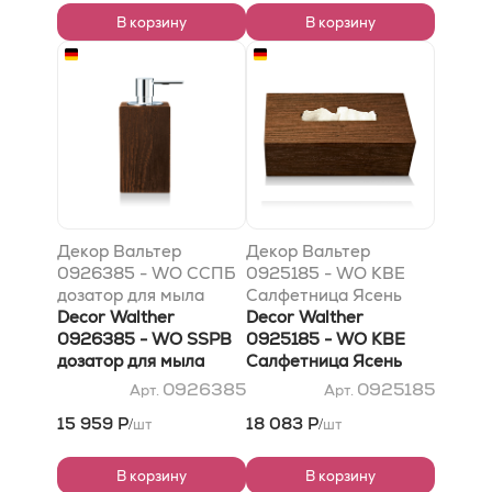
В корзину
В корзину
Декор Вальтер
Декор Вальтер
0926385 - WO ССПБ
0925185 - WO KBE
дозатор для мыла
Салфетница Ясень
Ясень промасленный
Decor Walther
промасленный темный
Decor Walther
темный
0926385 - WO SSPB
0925185 - WO KBE
дозатор для мыла
Салфетница Ясень
Ясень промасленный
промасленный темный
0926385
0925185
Арт.
Арт.
темный
15 959 Р
18 083 Р
шт
шт
/
/
В корзину
В корзину