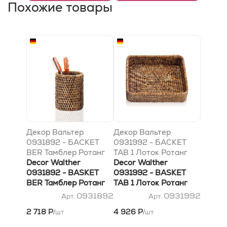
Похожие товары
Декор Вальтер
Декор Вальтер
0931892 - БАСКЕТ
0931992 - БАСКЕТ
BER Тамблер Ротанг
TAB 1 Лоток Ротанг
темный
Decor Walther
темный
Decor Walther
0931892 - BASKET
0931992 - BASKET
BER Тамблер Ротанг
TAB 1 Лоток Ротанг
темный
темный
0931892
0931992
Арт.
Арт.
2 718 Р
4 926 Р
шт
шт
/
/