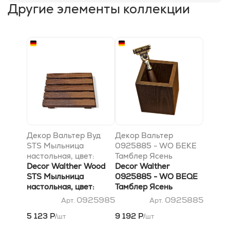
Другие элементы коллекции
Декор Вальтер Вуд
Декор Вальтер
STS Мыльница
0925885 - WO БЕКЕ
настольная, цвет:
Тамблер Ясень
темный ясень
Decor Walther Wood
промасленный темный
Decor Walther
STS Мыльница
0925885 - WO BEQE
настольная, цвет:
Тамблер Ясень
темный ясень
промасленный темный
0925985
0925885
Арт.
Арт.
5 123 Р
9 192 Р
шт
шт
/
/