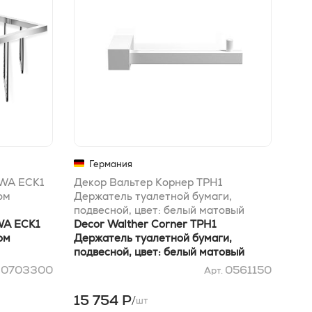
Германия
 WA ECK1
Декор Вальтер Корнер TPH1
Дек
ом
Держатель туалетной бумаги,
Дер
подвесной, цвет: белый матовый
под
WA ECK1
ЗАКАЗ ПО ЗАПРОСУ
Decor Walther Corner TPH1
Dec
ом
Держатель туалетной бумаги,
Дер
подвесной, цвет: белый матовый
под
ЗАКАЗ ПО ЗАПРОСУ
0703300
0561150
.
Арт.
15 754 Р
15
/
шт