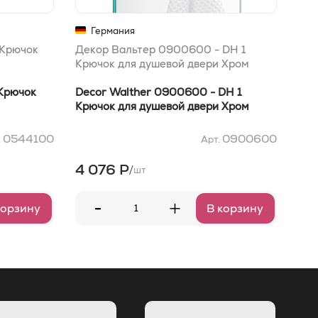
Германия
 Крючок
Декор Вальтер 0900600 - DH 1
Дек
Крючок для душевой двери Хром
мыл
 Крючок
Decor Walther 0900600 - DH 1
Dec
Крючок для душевой двери Хром
мыл
0544100
0900600
.
Арт.
4 076 Р
4 
/
шт
-
+
корзину
В корзину