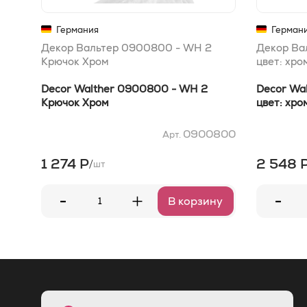
Германия
Герман
Декор Вальтер 0900800 - WH 2
Декор Ва
Крючок Хром
цвет: хро
Decor Walther 0900800 - WH 2
Decor Wal
Крючок Хром
цвет: хро
0900800
Арт.
1 274 Р
2 548 
/
шт
-
-
+
В корзину