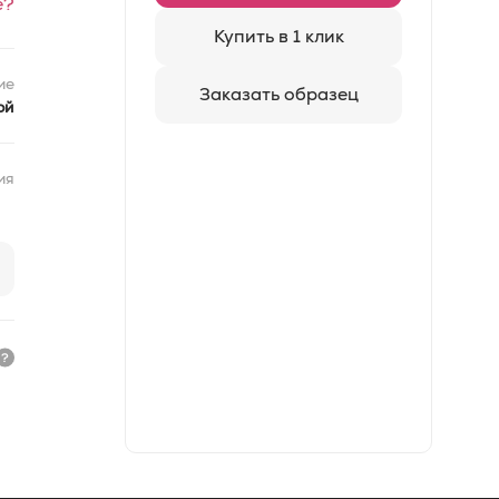
е?
Купить в 1 клик
ие
Заказать образец
ой
ия