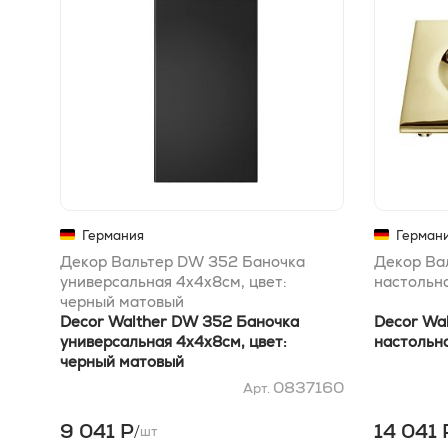
Германия
Герман
Декор Вальтер DW 352 Баночка
Декор Ва
универсальная 4x4x8см, цвет:
настольна
черный матовый
Decor Walther DW 352 Баночка
Decor Wa
универсальная 4x4x8см, цвет:
настольна
черный матовый
0837160
Арт.
9 041 Р
14 041 
/
шт