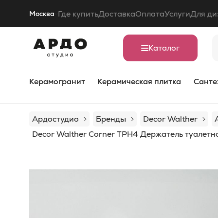
Где купить
Доставка
Оплата
Услуги
Для ди
Москва
Каталог
Керамогранит
Керамическая плитка
Санте
Ардостудио
Бренды
Decor Walther
Decor Walther Corner TPH4 Держатель туалетн