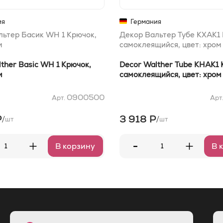
ия
Германия
льтер Басик WH 1 Крючок,
Декор Вальтер Тубе КХАК1
м
самоклеящийся, цвет: хром
ther Basic WH 1 Крючок,
Decor Walther Tube KHAK1
м
самоклеящийся, цвет: хром
0900500
Арт.
Арт
Р
3 918 Р
/
/
шт
шт
-
+
+
В корзину
В 