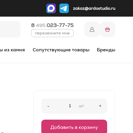
zakaz@ardostudio.ru
8
023-77-75
495
перезвоните мне
ы из камня
Сопутствующие товары
Бренды
-
шт
+
Добавить в корзину