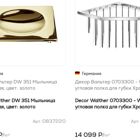
ия
Германия
льтер DW 351 Мыльница
Декор Вальтер 0703300 -
я, цвет: золото
угловая полка для губки Хр
lther DW 351 Мыльница
Decor Walther 0703300 - 
я, цвет: золото
угловая полка для губки Хр
0837220
Арт.
Арт
Р
14 099 Р
/
/
шт
шт