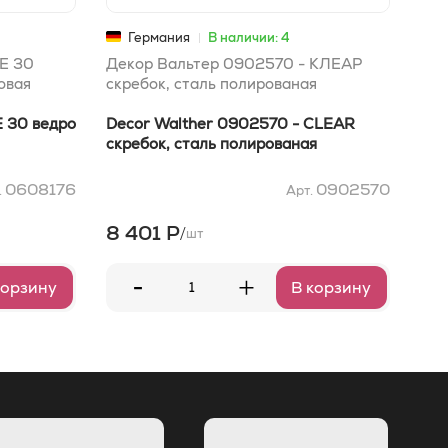
Германия
В наличии: 4
TE 30
Декор Вальтер 0902570 - КЛЕАР
Дек
овая
скребок, сталь полированая
мыл
E 30 ведро
Decor Walther 0902570 - CLEAR
Dec
скребок, сталь полированая
мыл
0608176
0902570
.
Арт.
8 401 Р
11
/
шт
-
+
корзину
В корзину