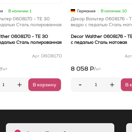
ия
В наличии: 1
Германия
В наличии: 10
льтер 0608170 - TE 30
Декор Вальтер 0608176 - 
педалью Сталь полированная
ведро с педалью Сталь мат
ther 0608170 - TE 30
Decor Walther 0608176 - T
педалью Сталь полированная
с педалью Сталь матовая
0608170
Арт.
Арт
Р
8 058 Р
/
/
шт
шт
-
+
+
В корзину
В 