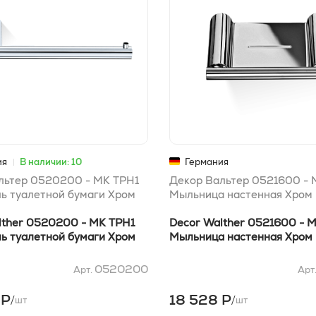
ия
В наличии: 10
Германия
льтер 0520200 - MK TPH1
Декор Вальтер 0521600 -
ь туалетной бумаги Хром
Мыльница настенная Хром
lther 0520200 - MK TPH1
Decor Walther 0521600 - 
ь туалетной бумаги Хром
Мыльница настенная Хром
0520200
Арт.
Арт
 Р
18 528 Р
/
/
шт
шт