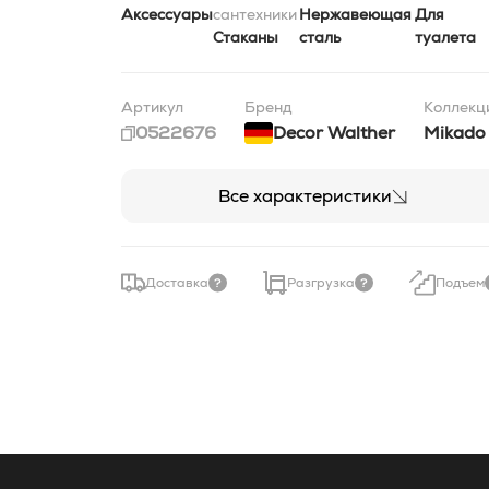
Аксессуары
сантехники
Нержавеющая
Для
Стаканы
сталь
туалета
Артикул
Бренд
Коллекц
0522676
Decor Walther
Mikado
Все характеристики
Доставка
Разгрузка
Подъем