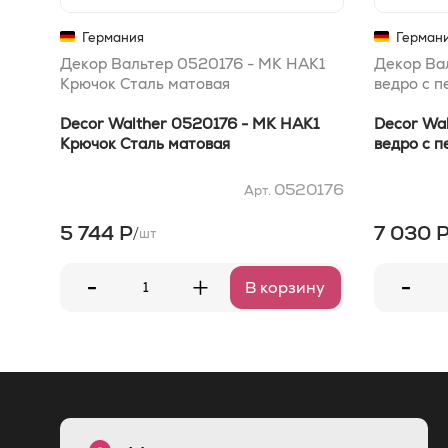
Германия
Герман
Декор Вальтер 0520176 - MK HAK1
Декор Ва
Крючок Сталь матовая
ведро с 
Decor Walther 0520176 - MK HAK1
Decor Wal
Крючок Сталь матовая
ведро с 
0520176
Арт.
5 744 Р
7 030 
/
шт
-
-
+
В корзину