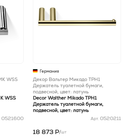
Германия
 MK WSS
Декор Вальтер Микадо TPH1
Дек
Держатель туалетной бумаги,
Мыл
подвесной, цвет: латунь
мат
MK WSS
Decor Walther Mikado TPH1
Dec
Держатель туалетной бумаги,
Мыл
подвесной, цвет: латунь
мат
0521600
0520211
.
Арт.
18 873 Р
21
/
шт