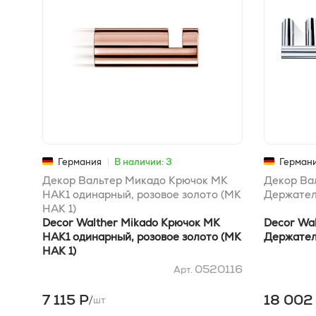
Германия
В наличии: 3
Герман
Декор Вальтер Микадо Крючок MK
Декор Ва
HAK1 одинарный, розовое золото (MK
Держател
HAK 1)
Decor Walther Mikado Крючок MK
Decor Wa
HAK1 одинарный, розовое золото (MK
Держател
HAK 1)
0520116
Арт.
7 115 Р
18 002
/
шт