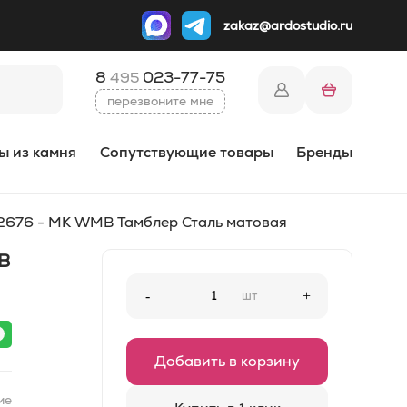
zakaz@ardostudio.ru
8
023-77-75
495
перезвоните мне
ы из камня
Сопутствующие товары
Бренды
22676 - MK WMB Тамблер Сталь матовая
B
-
шт
+
Добавить в корзину
ие