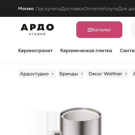
Где купить
Доставка
Оплата
Услуги
Для ди
Москва
Каталог
Керамогранит
Керамическая плитка
Санте
Ардостудио
Бренды
Decor Walther