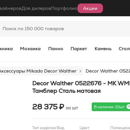
зайнеров
Для дилеров
Портфолио
Акции
хника
Мозаика
Панно
Паркет
Камень
Стол
Аксессуары Mikado Decor Walther
Decor Walther 05
Decor Walther 0522676 - MK WM
Тамблер Сталь матовая
28 375 ₽
В наличии: 10шт
за шт
Тип изделия
Вид
Цвет
Помещен