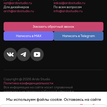
opt@ardostudio.ru
zakaz@ardostudio.ru
Для дизайнеров
По всем вопросам
arch@ardostudio.ru
info@ardostudio.ru
Заказать обратный звонок
Написать в MAX
Написать в Telegram
Copyright @ 2026 Ardo Studio
Политика конфиденциальности
Вся информация на сайте носит справочный
характер и не является публичной офертой в
соответствии с пунктом 2 статьи 437 ГК РФ.
Мы используем файлы cookie. Оставаясь на сайте
Факт телефонного звонка в компанию или обращения в
мессенджер, означает его
согласие на обработку
вы соглашаетесь на их использование.
Подробнее