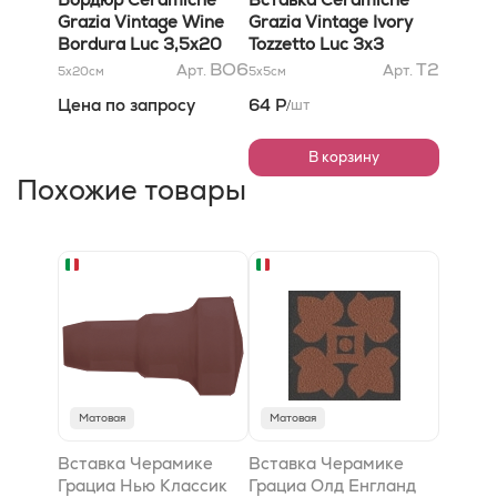
Grazia Vintage Wine
Grazia Vintage Ivory
Bordura Luc 3,5x20
Tozzetto Luc 3x3
BO6
T2
Арт.
Арт.
5x20
см
5x5
см
Цена по запросу
64 Р
шт
/
В корзину
Похожие товары
Матовая
Матовая
Вставка Черамике
Вставка Черамике
Грациа Нью Классик
Грациа Олд Енгланд