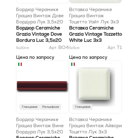
Бордюр Черамике
Вставка Черамике
Грациа Винтаж Дове
Грациа Винтаж
Бордура Лук 3,5x20
Тоцетто Уайт Лук 3x3
Бордюр Ceramiche
Вставка Ceramiche
Grazia Vintage Dove
Grazia Vintage Tozzetto
Bordura Luc 3,5x20
White Luc 3x3
BO4
T1
Арт.
Арт.
5x20
см
5x5
см
Цена по запросу
Цена по запросу
Глянцевая
Рельефная
Глянцевая
Бордюр Черамике
Вставка Черамике
Грациа Винтаж Вине
Грациа Винтаж Айвори
Бордура Лук 3,5x20
Тоцетто Лук 3x3
Бордюр Ceramiche
Вставка Ceramiche