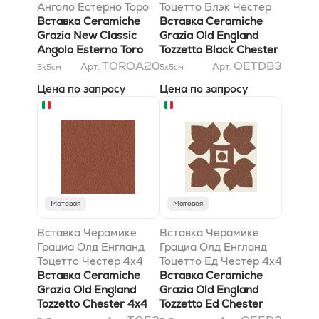
Анголо Естерно Торо
Тоцетто Блэк Честер
Граната 2,5x5,5
Вставка Ceramiche
4x4
Вставка Ceramiche
Grazia New Classic
Grazia Old England
Angolo Esterno Toro
Tozzetto Black Chester
Granata 2,5x5,5
4x4
TOROA20
OETDB3
Арт.
Арт.
5x5
см
5x5
см
Цена по запросу
Цена по запросу
Матовая
Матовая
Вставка Черамике
Вставка Черамике
Грациа Олд Енгланд
Грациа Олд Енгланд
Тоцетто Честер 4x4
Тоцетто Ед Честер 4x4
Вставка Ceramiche
Вставка Ceramiche
Grazia Old England
Grazia Old England
Tozzetto Chester 4x4
Tozzetto Ed Chester
4x4