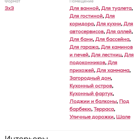
Формат
Помещение
3x3
Для ванной
,
Для туалета
,
Для гостиной
,
Для
коридора
,
Для кухни
,
Для
автосервисов
,
Для аллей
,
Для бани
,
Для бассейна
,
Для гаража
,
Для каминов
и печей
,
Для лестниц
,
Для
подоконников
,
Для
прихожей
,
Для хаммама
,
Загородный дом
,
Кухонный остров
,
Кухонный фартук
,
Лоджии и балконы
,
Под
барбекю
,
Терраса
,
Уличные дорожки
,
Шале
Интерьеры