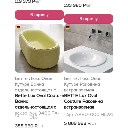
119 373 Р
шт
/
черный матовый 400
зеленый мох 016
133 980 Р
шт
/
В корзину
В корзину
Бетте Люкс Овал
Бетте Люкс Овал
Кутуре Ванна
Кутуре Раковина
отдельностоящая с
встраиваемая
шумоизоляцией
Bette Lux Oval Couture
50х50х10см, c 1 отв.,
BETTE Lux Oval
180x80x45 см, цвет
Ванна
сталь, цвет: белый
Couture Раковина
зеленый мох 016
отдельностоящая с
встраиваемая
шумоизоляцией
3466 TX-
50х50х10см, c 1 отв.,
Арт.
80x180
A220-000 HLW1
Арт.
см
016
180x80x45 см, цвет
сталь, цвет: белый
5 869 998 Р
шт
/
зеленый мох 016
355 960 Р
шт
/