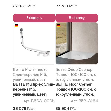
белый
27 030 Р
27 720 Р
шт
шт
/
/
В корзину
В корзину
Бетте Мултиплекс
Бетте Флор Сорнер
Слив-перелив M5,
Поддон 100х100 см, с
удлиненный, цвет:
закругленным углом,
белый
BETTE Multiplex Слив-
D9см, с
BETTE Floor Сorner
перелив M5,
шумоизоляцией, цвет:
Поддон 100х100 см, с
удлиненный, цвет:
белый
закругленным углом,
белый
D9см, с
B603-000bi
B52-3164
Арт.
Арт.
шумоизоляцией, цвет:
32 076 Р
35 904 Р
шт
шт
/
/
белый