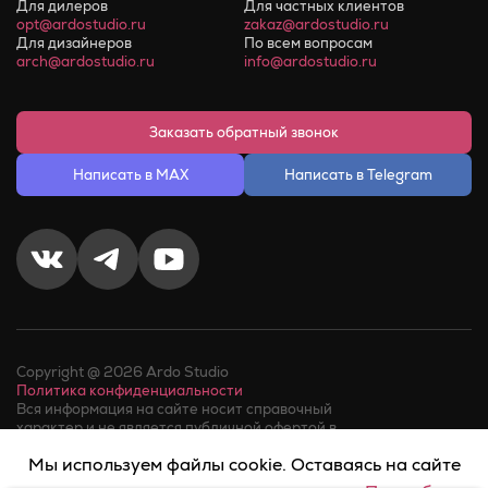
Для дилеров
Для частных клиентов
opt@ardostudio.ru
zakaz@ardostudio.ru
Для дизайнеров
По всем вопросам
arch@ardostudio.ru
info@ardostudio.ru
Заказать обратный звонок
Написать в MAX
Написать в Telegram
Copyright @ 2026 Ardo Studio
Политика конфиденциальности
Вся информация на сайте носит справочный
характер и не является публичной офертой в
соответствии с пунктом 2 статьи 437 ГК РФ.
Мы используем файлы cookie. Оставаясь на сайте
Факт телефонного звонка в компанию или обращения в
мессенджер, означает его
согласие на обработку