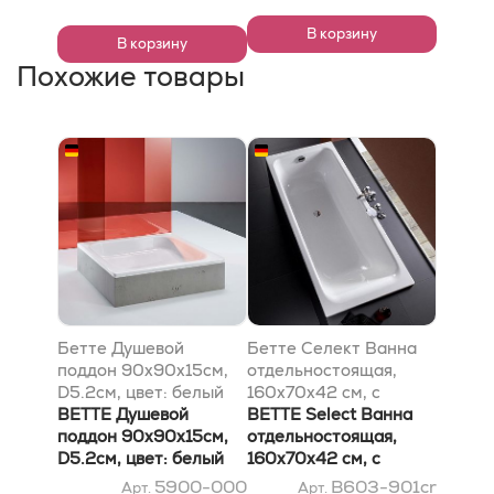
В корзину
В корзину
Похожие товары
Бетте Душевой
Бетте Селект Ванна
поддон 90х90х15см,
отдельностоящая,
D5.2см, цвет: белый
160х70х42 см, с
BETTE Душевой
шумоизоляцией, цвет:
BETTE Select Ванна
поддон 90х90х15см,
белый
отдельностоящая,
D5.2см, цвет: белый
160х70х42 см, с
шумоизоляцией, цвет:
5900-000
B603-901cr
Арт.
Арт.