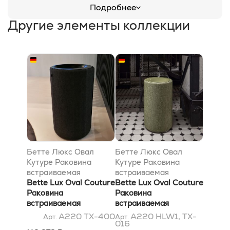
Подробнее
Другие элементы коллекции
Бетте Люкс Овал
Бетте Люкс Овал
Кутуре Раковина
Кутуре Раковина
встраиваемая
встраиваемая
диаметр 550 , без отв
Bette Lux Oval Couture
диаметр 550 c 1 отв
Bette Lux Oval Couture
под смеситель, цвет
Раковина
под смеситель, цвет
Раковина
черный матовый 400
встраиваемая
зеленый мох 016
встраиваемая
диаметр 550 , без отв
диаметр 550 c 1 отв
A220 TX-400
A220 HLW1, TX-
Арт.
Арт.
016
под смеситель, цвет
под смеситель, цвет