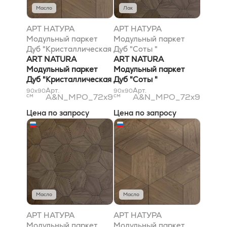
Масло
Лак
АРТ НАТУРА
АРТ НАТУРА
Модульный паркет
Модульный паркет
Дуб "Кристаллическая
Дуб "Соты "
решётка "
ART NATURA
72х900х900 цвет по
ART NATURA
72х900х900 цвет по
Модульный паркет
согласованному
Модульный паркет
согласованному
Дуб "Кристаллическая
образцу, Рустик
Дуб "Соты "
образцу, Селект
решётка "
(Рустик) Лак
72х900х900 цвет по
Арт.
Арт.
90x90
90x90
см
A&N_MPO_72x900x900_2.4
см
A&N_MPO_72x900x90
(Селект) Масло
72х900х900 цвет по
согласованному
согласованному
образцу, Рустик
Цена по запросу
Цена по запросу
образцу, Селект
(Rustic) Лак
(Select) Масло
Масло
Масло
АРТ НАТУРА
АРТ НАТУРА
Модульный паркет
Модульный паркет