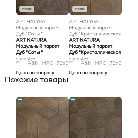
Масло
Масло
АРТ НАТУРА
АРТ НАТУРА
Модульный паркет
Модульный паркет
Дуб "Соты "
Дуб "Кристаллическая
72х900х900 цвет по
ART NATURA
решётка "
ART NATURA
согласованному
Модульный паркет
72х900х900 цвет по
Модульный паркет
образцу, Селект
Дуб "Соты "
согласованному
Дуб "Кристаллическая
(Селект) Масло
72х900х900 цвет по
образцу, Натур
решётка "
Арт.
Арт.
90x90
90x90
см
A&N_MPO_72x900x900_3.4
см
A&N_MPO_72x900x90
согласованному
(матовый) Масло
72х900х900 цвет по
образцу, Селект
согласованному
Цена по запросу
Цена по запросу
(Select) Масло
образцу, Натур
Похожие товары
(Natural) Масло