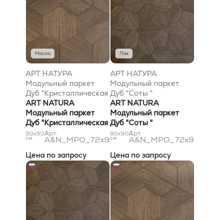
Масло
Лак
АРТ НАТУРА
АРТ НАТУРА
Модульный паркет
Модульный паркет
Дуб "Кристаллическая
Дуб "Соты "
решётка "
ART NATURA
72х900х900 цвет по
ART NATURA
72х900х900 цвет по
Модульный паркет
согласованному
Модульный паркет
согласованному
Дуб "Кристаллическая
образцу, Рустик
Дуб "Соты "
образцу, Селект
решётка "
(Рустик) Лак
72х900х900 цвет по
Арт.
Арт.
90x90
90x90
см
A&N_MPO_72x900x900_2.4
см
A&N_MPO_72x900x90
(Селект) Масло
72х900х900 цвет по
согласованному
согласованному
образцу, Рустик
Цена по запросу
Цена по запросу
образцу, Селект
(Rustic) Лак
(Select) Масло