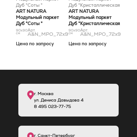
Дуб "Соты "
Дуб "Кристаллическая
72х900х900 цвет по
ART NATURA
решётка "
ART NATURA
согласованному
Модульный паркет
72х900х900 цвет по
Модульный паркет
образцу, Селект
Дуб "Соты "
согласованному
Дуб "Кристаллическая
(Селект) Масло
72х900х900 цвет по
образцу, Натур
решётка "
Арт.
Арт.
90x90
90x90
см
A&N_MPO_72x900x900_3.4
см
A&N_MPO_72x900x90
согласованному
(матовый) Масло
72х900х900 цвет по
образцу, Селект
согласованному
Цена по запросу
Цена по запросу
(Select) Масло
образцу, Натур
(Natural) Масло
г. Москва
ул. Дениса Давыдова 4
8
495
023-77-75
г. Санкт-Петербург