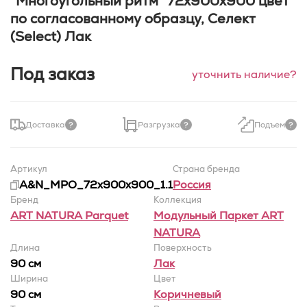
"Многоугольный ритм" 72х900х900 цвет
по согласованному образцу, Селект
(Select) Лак
Под заказ
уточнить наличие?
Доставка
Разгрузка
Подъем
Артикул
Страна бренда
A&N_MPO_72x900x900_1.1
Россия
Бренд
Коллекция
ART NATURA Parquet
Модульный Паркет ART
NATURA
Длина
Поверхность
90 см
Лак
Ширина
Цвет
90 cм
Коричневый