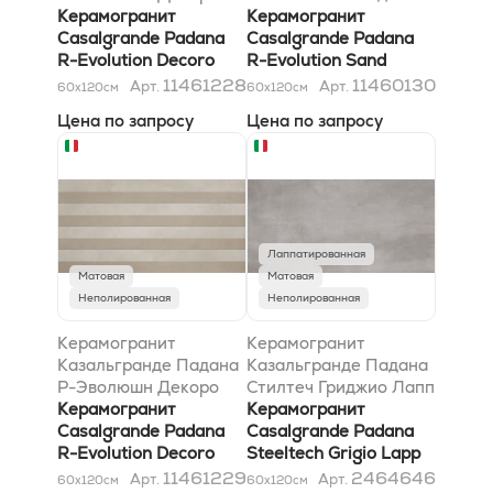
Стрипес Уайт-Грей
Керамогранит
*36SC* 60x120
Керамогранит
60x120
Casalgrande Padana
Casalgrande Padana
R-Evolution Decoro
R-Evolution Sand
Stripes White-Grey
*36SC* 60x120
11461228
11460130
Арт.
Арт.
60x120
см
60x120
см
60x120
Цена по запросу
Цена по запросу
Лаппатированная
Матовая
Матовая
Неполированная
Неполированная
Керамогранит
Керамогранит
Казальгранде Падана
Казальгранде Падана
Р-Эволюшн Декоро
Стилтеч Гриджио Лапп
Стрипес Сэнд-Тортора
Керамогранит
*36SC 60x120
Керамогранит
60x120
Casalgrande Padana
Casalgrande Padana
R-Evolution Decoro
Steeltech Grigio Lapp
Stripes Sand-Tortora
*36SC 60x120
11461229
2464646
Арт.
Арт.
60x120
см
60x120
см