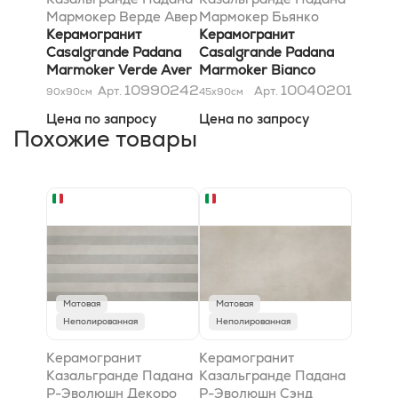
Мармокер Верде Авер
Мармокер Бьянко
Лучидо 90x90
Керамогранит
Виетнам Лучидо
Керамогранит
Casalgrande Padana
45x90
Casalgrande Padana
Marmoker Verde Aver
Marmoker Bianco
Lucido 90x90
Vietnam Lucido 45x90
10990242
10040201
Арт.
Арт.
90x90
см
45x90
см
Цена по запросу
Цена по запросу
Похожие товары
Матовая
Матовая
Неполированная
Неполированная
Керамогранит
Керамогранит
Казальгранде Падана
Казальгранде Падана
Р-Эволюшн Декоро
Р-Эволюшн Сэнд