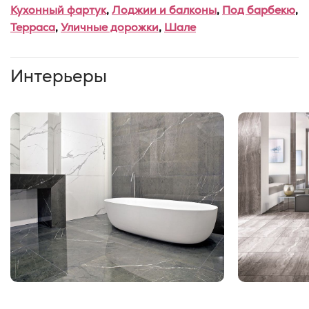
Кухонный фартук
,
Лоджии и балконы
,
Под барбекю
,
Терраса
,
Уличные дорожки
,
Шале
Интерьеры