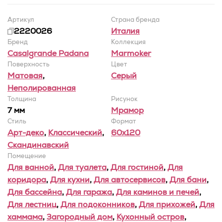
Артикул
Страна бренда
2220026
Италия
Бренд
Коллекция
Casalgrande Padana
Marmoker
Поверхность
Цвет
Матовая
,
Серый
Неполированная
Толщина
Рисунок
7 мм
Мрамор
Стиль
Формат
Арт-деко
,
Классический
,
60x120
Скандинавский
Помещение
Для ванной
,
Для туалета
,
Для гостиной
,
Для
коридора
,
Для кухни
,
Для автосервисов
,
Для бани
,
Для бассейна
,
Для гаража
,
Для каминов и печей
,
Для лестниц
,
Для подоконников
,
Для прихожей
,
Для
хаммама
,
Загородный дом
,
Кухонный остров
,