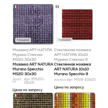
Глянцевая
Глянцевая
Мозаика АРТ НАТУРА
Стеклянная мозаика
Мурано Спекчио
АРТ НАТУРА 10x10
MS20 30x30
Мурано Спекчио 9
Мозаика ART NATURA
300x300
Стеклянная мозаика
Murano Specchio
ART NATURA 10x10
MS20 30x30
Murano Specchio 9
MS20-
300x300
MS9-10x10
Арт.
30x30
Арт.
30x30
см
см
15x15
Цена по запросу
Цена по запросу