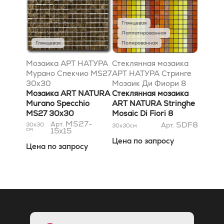
Глянцевая
Лаппатированная
Глянцевая
Полированная
Мозаика АРТ НАТУРА
Стеклянная мозаика
Мурано Спекчио MS27
АРТ НАТУРА Стринге
30x30
Мозаик Ди Фиори 8
Мозаика ART NATURA
29,5x29,5
Стеклянная мозаика
Murano Specchio
ART NATURA Stringhe
MS27 30x30
Mosaic Di Fiori 8
MS27-
29,5x29,5
SDF8
Арт.
30x30
Арт.
30x30
см
см
15x15
Цена по запросу
Цена по запросу