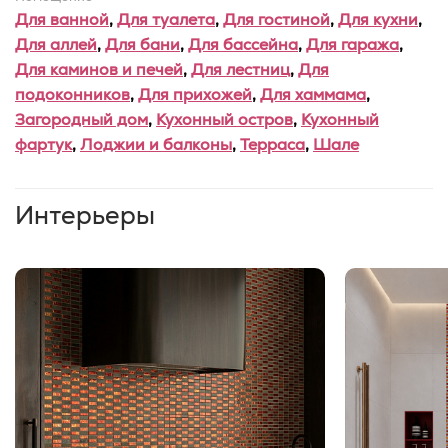
Для ванной
,
Для туалета
,
Для гостиной
,
Для кухни
,
Для аллей
,
Для бани
,
Для бассейна
,
Для гаража
,
Для каминов и печей
,
Для лестниц
,
Для
подоконников
,
Для прихожей
,
Для хаммама
,
Загородный дом
,
Кухонный остров
,
Кухонный
фартук
,
Лоджии и балконы
,
Терраса
,
Шале
Интерьеры