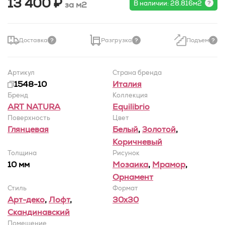
13 400 ₽
В наличии: 28.816м2
за м2
Доставка
Разгрузка
Подъем
Артикул
Страна бренда
1548-10
Италия
Бренд
Коллекция
ART NATURA
Equilibrio
Поверхность
Цвет
Глянцевая
Белый
,
Золотой
,
Коричневый
Толщина
Рисунок
10 мм
Мозаика
,
Мрамор
,
Орнамент
Стиль
Формат
Арт-деко
,
Лофт
,
30x30
Скандинавский
Помещение