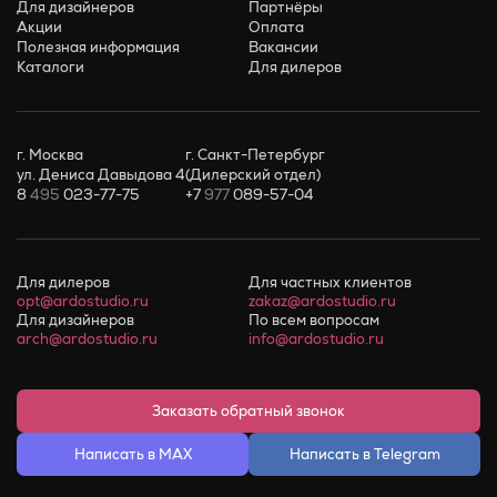
Для дизайнеров
Партнёры
Акции
Оплата
Полезная информация
Вакансии
Каталоги
Для дилеров
г. Москва
г. Санкт-Петербург
ул. Дениса Давыдова 4
(Дилерский отдел)
8
495
023-77-75
+7
977
089-57-04
Для дилеров
Для частных клиентов
opt@ardostudio.ru
zakaz@ardostudio.ru
Для дизайнеров
По всем вопросам
arch@ardostudio.ru
info@ardostudio.ru
Заказать обратный звонок
Написать в MAX
Написать в Telegram