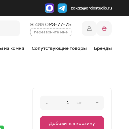
zakaz@ardostudio.ru
8
023-77-75
495
перезвоните мне
ы из камня
Сопутствующие товары
Бренды
-
шт
+
Добавить в корзину