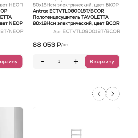
цвет НЕОП
80x18Hсм электрический, цвет БКОР
100
EOP
Antrax ECTVTL080018T/BCOR
НЕ
Ant
LETTA
Полотенцесушитель TAVOLETTA
Пол
цвет NEOP
80x18Hсм электрический, цвет BCOR
100
NE
18T/NEOP
ECTVTL080018T/BCOR
Арт.
88 053 Р
90
/
шт
-
+
корзину
В корзину