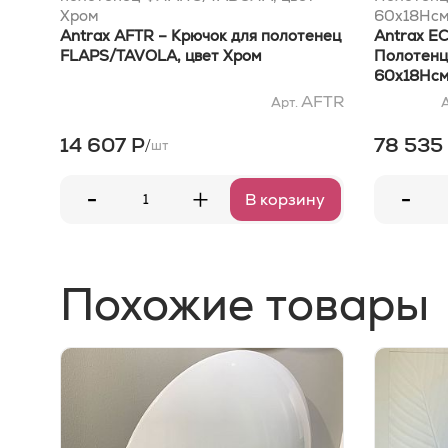
Хром
60x18Hсм
Antrax AFTR – Крючок для полотенец
Antrax 
FLAPS/TAVOLA, цвет Хром
Полотенц
60x18Hсм
AFTR
Арт.
14 607 Р
78 535
/
шт
-
-
+
В корзину
Похожие товары