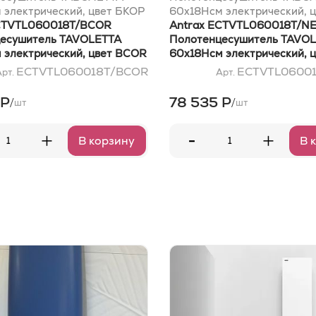
 электрический, цвет БКОР
60x18Hсм электрический, 
ECTVTL060018T/BCOR
Antrax ECTVTL060018T/N
есушитель TAVOLETTA
Полотенцесушитель TAVO
 электрический, цвет BCOR
60x18Hсм электрический, 
ECTVTL060018T/BCOR
ECTVTL0600
Арт.
Арт.
 Р
78 535 Р
/
/
шт
шт
-
+
+
В корзину
В 