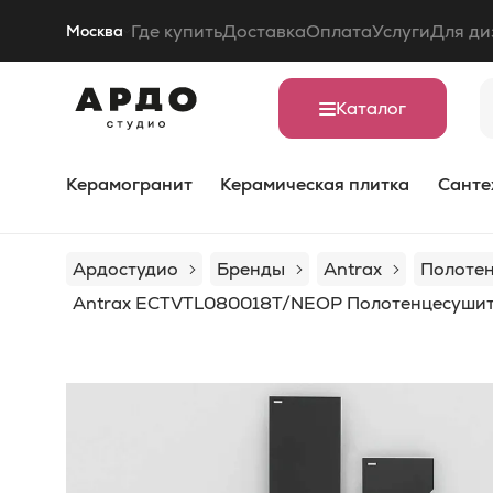
Где купить
Доставка
Оплата
Услуги
Для ди
Москва
Каталог
Керамогранит
Керамическая плитка
Санте
Ардостудио
Бренды
Antrax
Полотен
Antrax ECTVTL080018T/NEOP Полотенцесушите