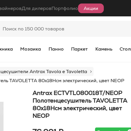
зайнеров
Для дилеров
Портфолио
Акции
хника
Мозаика
Панно
Паркет
Камень
Стол
цесушители Antrax Tavola e Tavoletta
ль TAVOLETTA 80x18Hсм электрический, цвет NEOP
Antrax ECTVTL080018T/NEOP
Полотенцесушитель TAVOLETTA
80x18Hсм электрический, цвет
NEOP