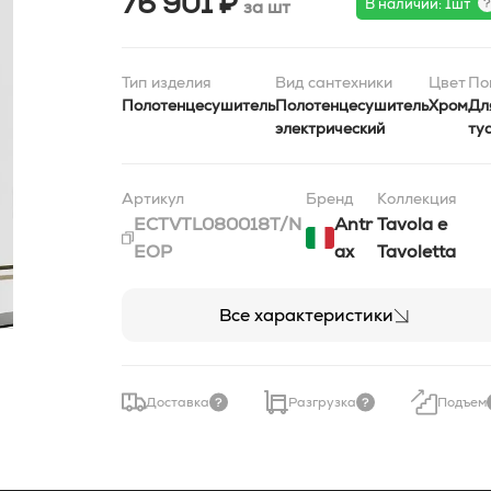
76 901 ₽
В наличии: 1шт
за шт
Тип изделия
Вид сантехники
Цвет
По
Полотенцесушитель
Полотенцесушитель
Хром
Дл
электрический
ту
Артикул
Бренд
Коллекция
ECTVTL080018T/N
Antr
Tavola e
EOP
ax
Tavoletta
Все характеристики
Доставка
Разгрузка
Подъем