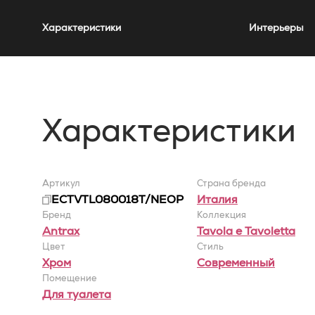
Характеристики
Интерьеры
Характеристики
Артикул
Страна бренда
ECTVTL080018T/NEOP
Италия
Бренд
Коллекция
Antrax
Tavola e Tavoletta
Цвет
Стиль
Хром
Современный
Помещение
Для туалета