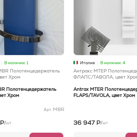
В наличии: 1
Италия
В наличии: 4
MBR Полотенцедержатель
Антракс МТЕР Полотенцед
вет Хром
ФЛАПС/ТАВОЛА, цвет Хро
BR Полотенцедержатель
Antrax MTER Полотенцеде
вет Хром
FLAPS/TAVOLA, цвет Хром
MBR
Арт.
 Р
36 947 Р
/
/
шт
шт