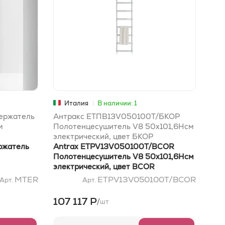
Италия
В наличии: 1
ержатель
Антракс ЕТПВ13V050100T/БКОР
Ан
м
Полотенцесушитель V8 50x101,6Hсм
Пол
электрический, цвет БКОР
48,
ржатель
Antrax ETPV13V050100T/BCOR
НЕ
Ant
Полотенцесушитель V8 50x101,6Hсм
Пол
электрический, цвет BCOR
48,
NE
MTER
ETPV13V050100T/BCOR
Арт.
Арт.
107 117 Р
10
/
шт