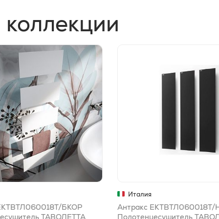
 коллекции
Италия
 ЕКТВТЛ060018T/БКОР
Антракс ЕКТВТЛ060018T
есушитель ТАВОЛЕТТА
Полотенцесушитель ТАВО