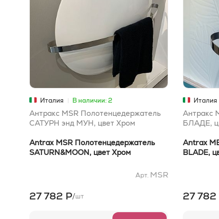
Италия
В наличии: 2
Италия
Антракс MSR Полотенцедержатель
Антракс 
САТУРН энд МУН, цвет Хром
БЛАДЕ, ц
Antrax MSR Полотенцедержатель
Antrax M
SATURN&MOON, цвет Хром
BLADE, ц
MSR
Арт.
27 782 Р
27 782
/
шт