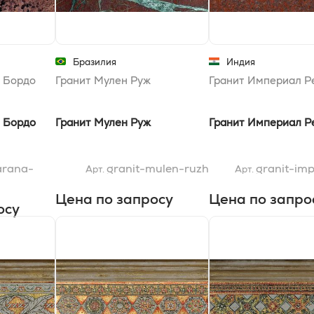
Бразилия
Индия
 Бордо
Гранит Мулен Руж
Гранит Империал Р
 Бордо
Гранит Мулен Руж
Гранит Империал Р
arana-
granit-mulen-ruzh
granit-imp
Арт.
Арт.
Цена по запросу
Цена по запро
осу