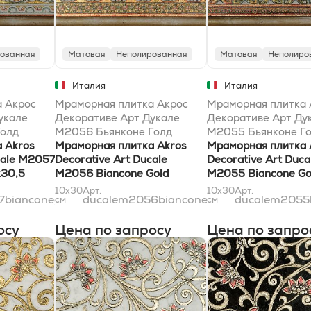
ованная
Матовая
Неполированная
Матовая
Неполиро
Италия
Италия
 Акрос
Мраморная плитка Акрос
Мраморная плитка 
укале
Декоративе Арт Дукале
Декоративе Арт Ду
Голд
M2056 Бьянконе Голд
M2055 Бьянконе Г
 Akros
9,8x30,5
Мраморная плитка Akros
9,8x30,5
Мраморная плитка 
cale M2057
Decorative Art Ducale
Decorative Art Duca
x30,5
M2056 Biancone Gold
M2055 Biancone Go
9,8x30,5
9,8x30,5
10x30
Арт.
10x30
Арт.
7bianconegold10x31
ducalem2056bianconegold10x31
ducalem2055
см
см
осу
Цена по запросу
Цена по запро