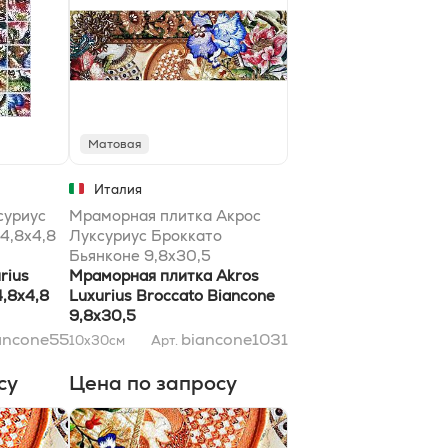
Матовая
Италия
суриус
Мраморная плитка Акрос
4,8x4,8
Луксуриус Броккато
Бьянконе 9,8x30,5
rius
Мраморная плитка Akros
4,8x4,8
Luxurius Broccato Biancone
9,8x30,5
ancone55
biancone1031
10x30
см
Арт.
су
Цена по запросу