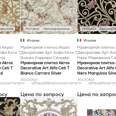
ованная
Матовая
Неполированная
Матовая
Неполиро
Италия
Италия
 Акрос
Мраморная плитка Акрос
Мраморная плитка 
лфа Кети T
Декоративе Арт Алфа Кети T
Декоративе Арт Ал
олд
Бьянко Каррара Сильвер
Неро Марквиниа Си
 Akros
30,5x30,5
Мраморная плитка Akros
30,5x30,5
Мраморная плитка 
 Ceti T
Decorative Art Alfa Ceti T
Decorative Art Alfa 
ld
Bianco Carrara Silver
Nero Marquinia Silv
30,5x30,5
30,5x30,5
30x30
Арт.
30x30
Арт.
ancocarraragold31x31
alfacetitbiancocarrarasilver31x31
alfacetitnero
см
см
осу
Цена по запросу
Цена по запро