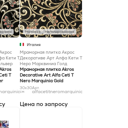
ванная
Матовая
Неполированная
Италия
Акрос
Мраморная плитка Акрос
фа Кети T
Декоративе Арт Алфа Кети T
львер
Неро Марквиниа Голд
Akros
30,5x30,5
Мраморная плитка Akros
Ceti T
Decorative Art Alfa Ceti T
er
Nero Marquinia Gold
30,5x30,5
30x30
Арт.
marquiniasilver31x31
alfacetitneromarquiniagold31x31
см
су
Цена по запросу