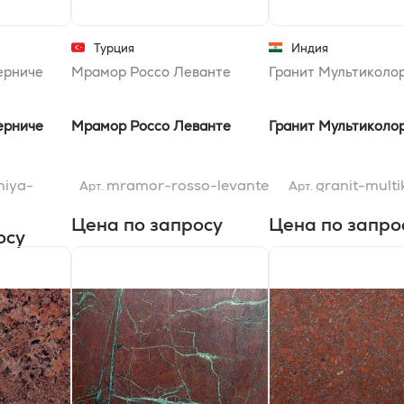
Турция
Индия
ерниче
Мрамор Россо Леванте
Гранит Мультиколо
ерниче
Мрамор Россо Леванте
Гранит Мультиколо
hiya-
mramor-rosso-levante
granit-multi
Арт.
Арт.
Цена по запросу
Цена по запро
осу