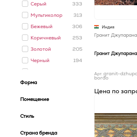
Серый
333
Мультиколор
313
Бежевый
306
Индия
Гранит Джупарана
Коричневый
253
Золотой
205
Гранит Джупарана
Черный
194
Белый
178
granit-dzhup
Арт.
bordo
Форма
Желтый
161
Цена по запр
Серебряный
154
Помещение
Темный
76
Стиль
Зеленый
75
Голубой
71
Страна бренда