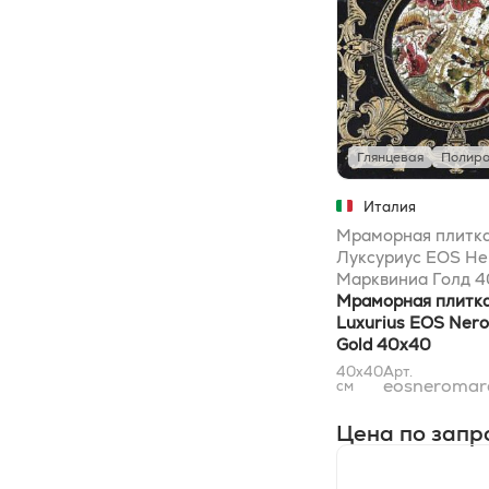
Глянцевая
Полиро
Италия
Мраморная плитка
Луксуриус EOS Не
Марквиниа Голд 
Мраморная плитка
Luxurius EOS Nero
Gold 40x40
40x40
Арт.
eosneromar
см
Цена по запр