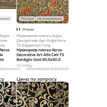
ванная
Матовая
Неполированная
Италия
Акрос
Мраморная плитка Акрос
кале
Декоративе Арт Алфа Кети
олд
TS Бардиглио Голд
Akros
30,5x30,5
Мраморная плитка Akros
le
Decorative Art Alfa Ceti TS
ld
Bardiglio Gold 30,5x30,5
30x30
Арт.
bianconegold10x31
alfacetitsbardigliogold31x31
см
су
Цена по запросу