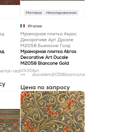
Матовая
Неполированная
Италия
ед
Мраморная плитка Акрос
Декоративе Арт Дукале
M2058 Бьянконе Голд
ед
9,8x30,5
Мраморная плитка Akros
Decorative Art Ducale
M2058 Biancone Gold
9,8x30,5
erial-red
10x30
Арт.
ducalem2058bianconegold10x31
см
су
Цена по запросу