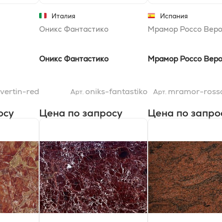
Италия
Испания
Оникс Фантастико
Мрамор Россо Вер
Оникс Фантастико
Мрамор Россо Вер
avertin-red
oniks-fantastiko
mramor-ross
Арт.
Арт.
осу
Цена по запросу
Цена по запро