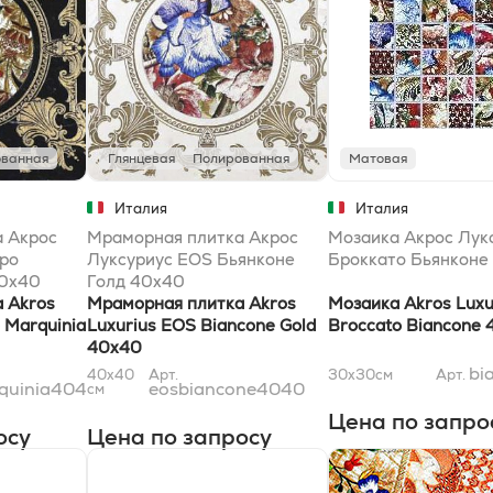
ванная
Глянцевая
Полированная
Матовая
Италия
Италия
 Акрос
Мраморная плитка Акрос
Мозаика Акрос Лук
ро
Луксуриус EOS Бьянконе
Броккато Бьянконе 
40x40
Голд 40x40
 Akros
Мраморная плитка Akros
Мозаика Akros Luxu
 Marquinia
Luxurius EOS Biancone Gold
Broccato Biancone 
40x40
bi
40x40
Арт.
30x30
см
Арт.
quinia4040
eosbiancone4040
см
Цена по запро
осу
Цена по запросу