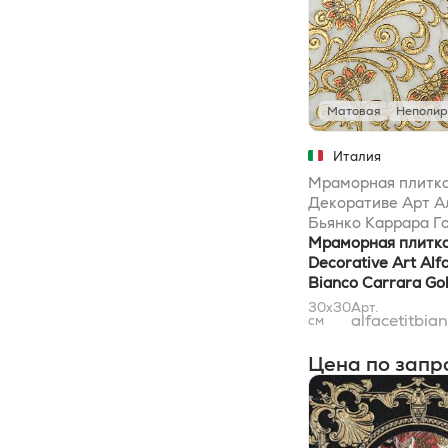
Орех
8
Салатовый
8
Шоколадный
8
Матовая
Неполир
Коралловый
1
Песочный
1
Италия
Мраморная плитка
Декоративе Арт А
Бьянко Каррара Г
30,5x30,5
Мраморная плитка
Decorative Art Alfa
Bianco Carrara Go
30,5x30,5
30x30
Арт.
alfacetitbi
см
Цена по запр