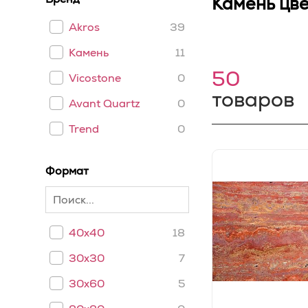
Камень цв
Akros
39
Камень
11
50
Vicostone
0
товаров
Avant Quartz
0
Trend
0
Формат
40x40
18
30x30
7
30x60
5