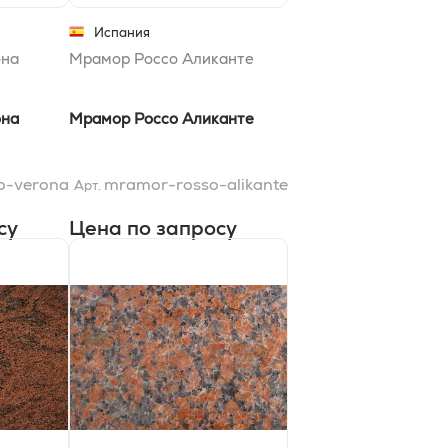
Испания
она
Мрамор Россо Аликанте
она
Мрамор Россо Аликанте
o-verona
mramor-rosso-alikante
Арт.
су
Цена по запросу