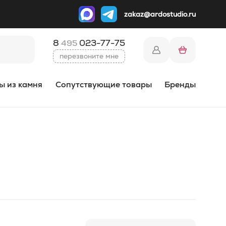
zakaz@ardostudio.ru
8
023-77-75
495
перезвоните мне
ы из камня
Сопутствующие товары
Бренды