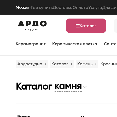
Где купить
Доставка
Оплата
Услуги
Для ди
Москва
Каталог
Керамогранит
Керамическая плитка
Санте
Ардостудио
Каталог
Камень
Красны
камня
Каталог
Бренд