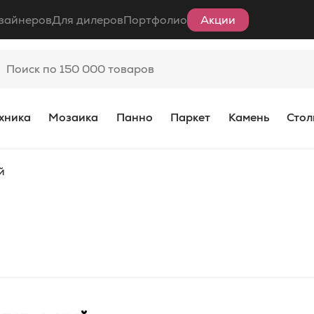
зайнеров
Для дилеров
Портфолио
Акции
хника
Мозаика
Панно
Паркет
Камень
Стол
й