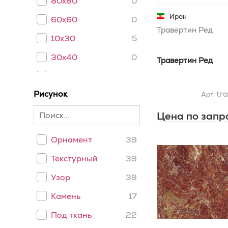
80x80
0
Иран
60x60
0
Травертин Ред
10x30
5
30x40
0
Травертин Ред
35x45
0
Рисунок
tr
30x35
0
Арт.
35x35
0
Цена по запр
60x120
0
Орнамент
39
15x15
1
Текстурный
39
25x30
0
Узор
39
20x20
0
Камень
17
25x25
0
Под ткань
22
40x45
0