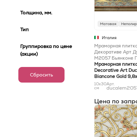
Синий
49
Толщина, мм.
Медный
30
Матовая
Неполир
Бронза
29
Тип
Бордовый
27
Италия
Мраморная плитка
Группировка по цене
Розовый
24
Декоративе Арт Д
(акции)
M2057 Бьянконе 
Бирюзовый
22
9,8x30,5
Мраморная плитка
Баклажан
11
Decorative Art Du
Biancone Gold 9,8
Фиолетовый
11
10x30
Арт.
ducalem205
см
Оранжевый
10
Цена по запр
Сиреневый
9
Кремовый
8
Малахитовый
8