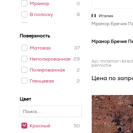
Мрамор
0
70x70
0
В полоску
8
Италия
10x10
1
Мрамор Бречия П
Однотонный
0
15x30
1
Поверхность
Мозаика
1
Мрамор Бречия П
15x40
0
Под старину
0
Матовая
37
20x30
1
Пэчворк
1
Неполированная
29
mramor-brec
Арт.
30,5x30,5
0
perniche
Травертин
0
Полированная
2
Цена по запр
Глянцевая
2
Цвет
Красный
50