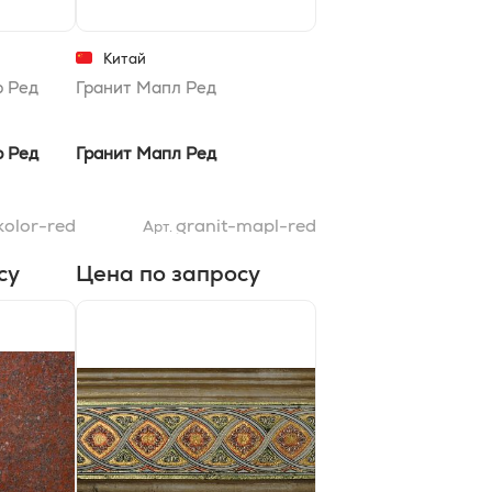
Китай
р Ред
Гранит Мапл Ред
р Ред
Гранит Мапл Ред
kolor-red
granit-mapl-red
Арт.
су
Цена по запросу