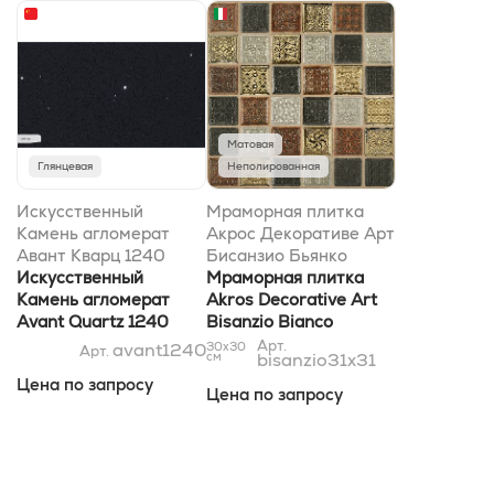
Матовая
Глянцевая
Неполированная
Искусственный
Мраморная плитка
Камень агломерат
Акрос Декоративе Арт
Авант Кварц 1240
Бисанзио Бьянко
Руан
Искусственный
Каррара - Неро
Мраморная плитка
Камень агломерат
Марквиниа Бардиглио
Akros Decorative Art
Avant Quartz 1240
- Россо Асиаго Микс
Bisanzio Bianco
Руан
Голд - Сильвер
Carrara - Nero
Арт.
avant1240
30x30
Арт.
см
bisanzio31x31
30,5x30,5
Marquinia Bardiglio -
Цена по запросу
Rosso Asiago Mix Gold
Цена по запросу
- Silver 30,5x30,5