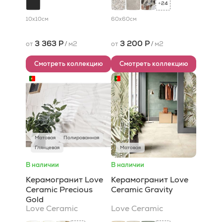
24
+
10x10
см
60x60
см
3 363 Р
3 200 Р
от
/
м2
от
/
м2
Смотреть коллекцию
Смотреть коллекцию
Матовая
Полированная
Глянцевая
Матовая
В наличии
В наличии
Керамогранит Love
Керамогранит Love
Ceramic Precious
Ceramic Gravity
Gold
Love Ceramic
Love Ceramic