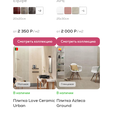
Equipe
APE
2
1
+
+
20x20
см
25x30
см
2 350 Р
2 000 Р
от
/
м2
от
/
м2
Смотреть коллекцию
Смотреть коллекцию
Матовая
Глянцевая
В наличии
В наличии
Плитка Love Ceramic
Плитка Azteca
Urban
Ground