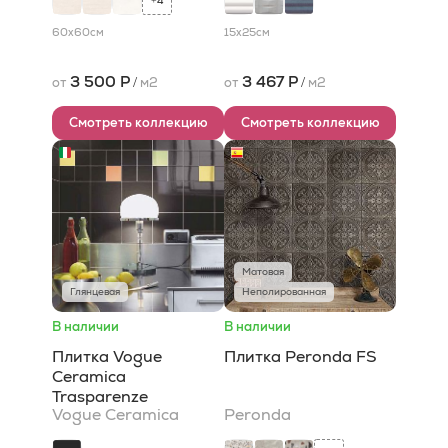
4
+
60x60
см
15x25
см
3 500 Р
3 467 Р
от
/
м2
от
/
м2
Смотреть коллекцию
Смотреть коллекцию
Матовая
Глянцевая
Неполированная
В наличии
В наличии
Плитка Vogue
Плитка Peronda FS
Ceramica
Trasparenze
Vogue Ceramica
Peronda