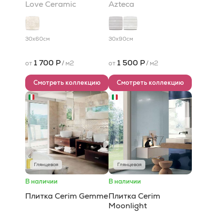
Love Ceramic
Azteca
30x60
см
30x90
см
1 700 Р
1 500 Р
от
/
м2
от
/
м2
Смотреть коллекцию
Смотреть коллекцию
Глянцевая
Глянцевая
В наличии
В наличии
Плитка Cerim Gemme
Плитка Cerim
Moonlight