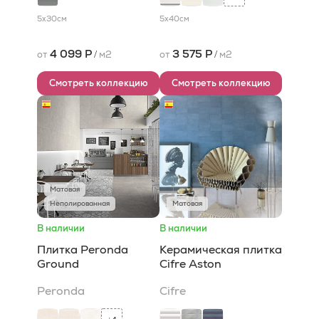
5x30
см
5x40
см
4 099 Р
3 575 Р
от
/
м2
от
/
м2
Смотреть коллекцию
Смотреть коллекцию
Матовая
Неполированная
Матовая
В наличии
В наличии
Плитка Peronda
Керамическая плитка
Ground
Cifre Aston
Peronda
Cifre