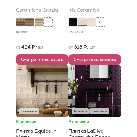
Ceramiche Grazia
Iris Ceramica
1
2
+
+
5x25
см
25x75
см
424 Р
318 Р
от
/
шт
от
/
шт
Смотреть коллекцию
Смотреть коллекцию
Глянцевая
Матовая
Глянцевая
В наличии
В наличии
Плитка Equipe In
Плитка LaDiva