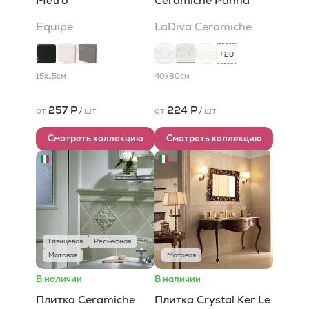
Metro
Сeramiche Panna
Equipe
LaDiva Сeramiche
20
+
15x15
см
40x80
см
257 Р
224 Р
от
/
шт
от
/
шт
Смотреть коллекцию
Смотреть коллекцию
Глянцевая
Рельефная
Матовая
Матовая
В наличии
В наличии
Плитка Ceramiche
Плитка Crystal Ker Le