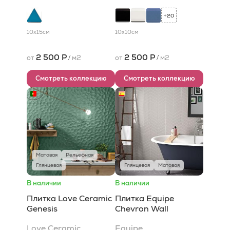
20
+
10x15
см
10x10
см
2 500 Р
2 500 Р
от
/
м2
от
/
м2
Смотреть коллекцию
Смотреть коллекцию
Матовая
Рельефная
Глянцевая
Глянцевая
Матовая
В наличии
В наличии
Плитка Love Ceramic
Плитка Equipe
Genesis
Chevron Wall
Love Ceramic
Equipe