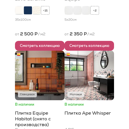
15
2
+
+
35x100
см
5x20
см
2 500 Р
2 350 Р
от
/
м2
от
/
м2
Смотреть коллекцию
Смотреть коллекцию
Глянцевая
Матовая
В наличии
В наличии
Плитка Equipe
Плитка Ape Whisper
Habitat (снято с
производства)