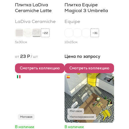
Плитка LaDiva
Плитка Equipe
Сeramiche Latte
Magical 3 Umbrella
LaDiva Сeramiche
Equipe
22
31
+
+
5x30
см
10x15
см
23 Р
Цена по запросу
от
/
шт
Смотреть коллекцию
Смотреть коллекцию
Матовая
Матовая
Неполированная
В наличии
В наличии