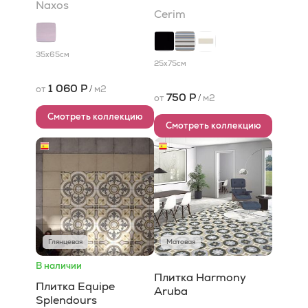
Naxos
Cerim
35x65
см
25x75
см
1 060 Р
от
/
м2
750 Р
от
/
м2
Смотреть коллекцию
Смотреть коллекцию
Глянцевая
Матовая
В наличии
Плитка Harmony
Плитка Equipe
Aruba
Splendours