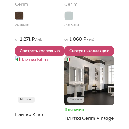
Cerim
Cerim
20x50
см
20x50
см
1 271 Р
1 060 Р
от
/
м2
от
/
м2
Смотреть коллекцию
Смотреть коллекцию
Матовая
Матовая
В наличии
Плитка Kilim
Плитка Cerim Vintage