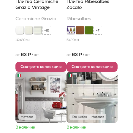
Плитка Ceramiche
Плитка Ribesalbes
Grazia Vintage
Zocalo
Ceramiche Grazia
Ribesalbes
21
7
+
+
10x20
см
5x20
см
63 Р
63 Р
от
/
шт
от
/
шт
Смотреть коллекцию
Смотреть коллекцию
Матовая
Глянцевая
Матовая
В наличии
В наличии