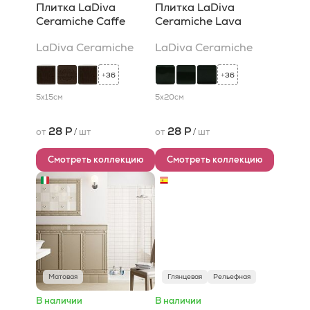
Плитка LaDiva
Плитка LaDiva
Сeramiche Caffe
Сeramiche Lava
LaDiva Сeramiche
LaDiva Сeramiche
36
36
+
+
5x15
см
5x20
см
28 Р
28 Р
от
/
шт
от
/
шт
Смотреть коллекцию
Смотреть коллекцию
Матовая
Глянцевая
Рельефная
В наличии
В наличии