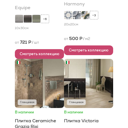
Harmony
Equipe
3
+
6
+
20x20
см
10x30
см
500 Р
от
/
м2
721 Р
от
/
шт
Смотреть коллекцию
Смотреть коллекцию
Глянцевая
Глянцевая
В наличии
В наличии
Плитка Ceramiche
Плитка Victoria
Grazia Rixi