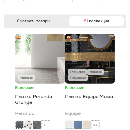
Смотреть товары
81
коллекция
Глянцевая
Матовая
Матовая
Рельефная
В наличии
В наличии
Плитка Peronda
Плитка Equipe Masia
Grunge
Peronda
Equipe
3
22
+
+