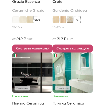
Grazia Essenze
Crete
Ceramiche Grazia
Gardenia Orchidea
206
1
+
+
15x15
см
10x20
см
212 Р
212 Р
от
/
шт
от
/
шт
Смотреть коллекцию
Смотреть коллекцию
Глянцевая
Глянцевая
В наличии
В наличии
Плитка Ceramica
Плитка Ceramica