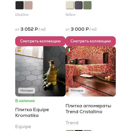
10x10
см
5x5
см
3 052 Р
3 000 Р
от
/
м2
от
/
м2
Смотреть коллекцию
Смотреть коллекцию
Матовая
Матовая
В наличии
Плитка агломераты
Плитка Equipe
Trend Cristallino
Kromatika
Trend
Equipe