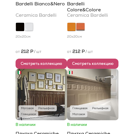
Bardelli Bianco&Nero
Bardelli
Colore&Colore
Ceramica Bardelli
Ceramica Bardelli
20x20
см
20x20
см
212 Р
212 Р
от
/
шт
от
/
шт
Смотреть коллекцию
Смотреть коллекцию
Матовая
Рельефная
Глянцевая
Рельефная
Глянцевая
Матовая
В наличии
В наличии
Плитка Ceramiche
Плитка Ceramiche