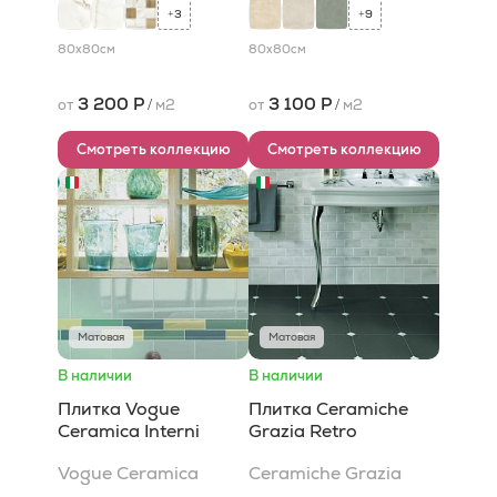
3
9
+
+
80x80
см
80x80
см
3 200 Р
3 100 Р
от
/
м2
от
/
м2
Смотреть коллекцию
Смотреть коллекцию
Матовая
Матовая
В наличии
В наличии
Плитка Vogue
Плитка Ceramiche
Ceramica Interni
Grazia Retro
Vogue Ceramica
Ceramiche Grazia