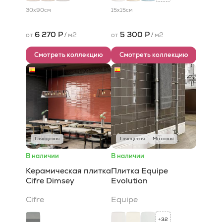
30x90
см
15x15
см
6 270 Р
5 300 Р
от
/
м2
от
/
м2
Смотреть коллекцию
Смотреть коллекцию
Глянцевая
Глянцевая
Матовая
В наличии
В наличии
Керамическая плитка
Плитка Equipe
Cifre Dimsey
Evolution
Cifre
Equipe
32
+