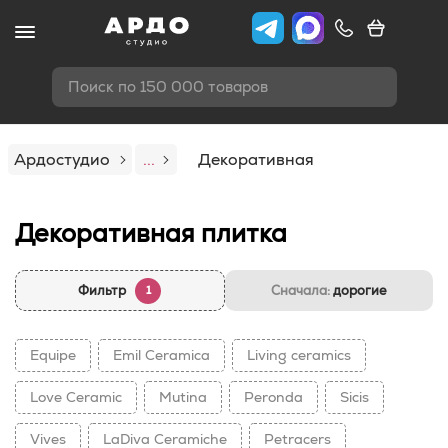
Поиск по 150 000 товаров
Ардостудио
...
Декоративная
Декоративная плитка
Фильтр
Сначала:
дорогие
1
Equipe
Emil Ceramica
Living ceramics
Love Ceramic
Mutina
Peronda
Sicis
Vives
LaDiva Сeramiche
Petracers