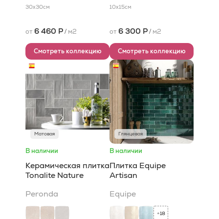
30x30
см
10x15
см
6 460 Р
6 300 Р
от
/
м2
от
/
м2
Смотреть коллекцию
Смотреть коллекцию
Матовая
Глянцевая
В наличии
В наличии
Керамическая плитка
Плитка Equipe
Tonalite Nature
Artisan
Peronda
Equipe
18
+