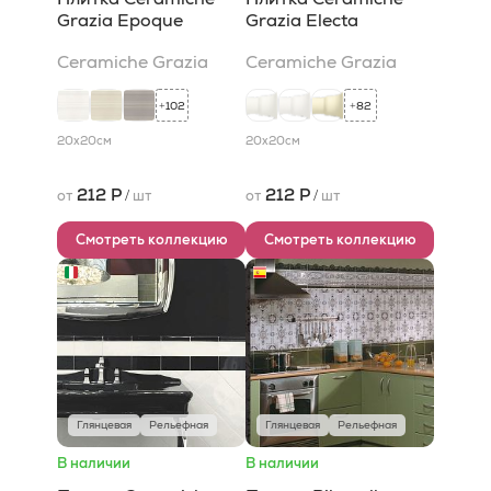
Grazia Epoque
Grazia Electa
Ceramiche Grazia
Ceramiche Grazia
102
82
+
+
20x20
см
20x20
см
212 Р
212 Р
от
/
шт
от
/
шт
Смотреть коллекцию
Смотреть коллекцию
Глянцевая
Рельефная
Глянцевая
Рельефная
В наличии
В наличии