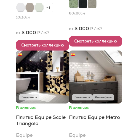
8
+
60x60
см
10x10
см
3 000 Р
от
/
м2
3 000 Р
от
/
м2
Смотреть коллекцию
Смотреть коллекцию
Глянцевая
Глянцевая
Рельефная
В наличии
В наличии
Плитка Equipe Scale
Плитка Equipe Metro
Triangolo
Equipe
Equipe